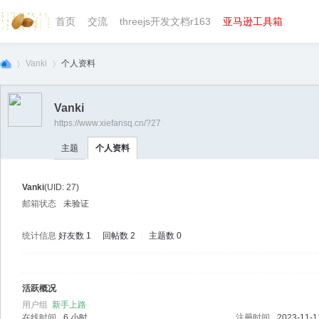
首页
交流
threejs开发文档r163
亚马逊工具箱
Vanki
个人资料
Vanki
https://www.xiefansq.cn/?27
we
›
›
主题
个人资料
Vanki
(UID: 27)
邮箱状态
未验证
统计信息
好友数 1
|
回帖数 2
|
主题数 0
bg
活跃概况
用户组
新手上路
在线时间
6 小时
注册时间
2023-11-1