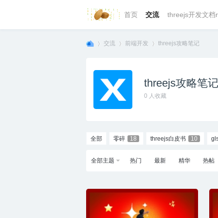
首页
交流
threejs开发文档r
交流
前端开发
threejs攻略笔记
threejs攻略笔
we
»
›
›
0
人收藏
全部
零碎
18
threejs白皮书
10
gl
全部主题
热门
最新
精华
热帖
bg