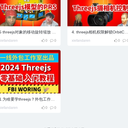
5 threejs对象的移动旋转缩放 PSR,threejs模型的位置旋转缩放
4. threejs相机权限解锁OrbitControls轨道控制器讲解 threejs零
xiefandaren
0
0
xiefandaren
0
1.为啥要学threejs？外包工作室老板，对于可视化开发行业...
xiefandaren
0
0