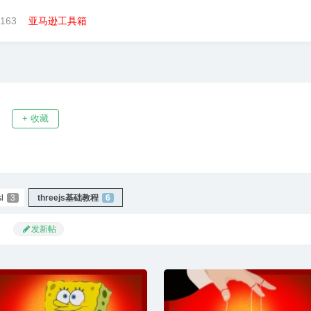
163
亚马逊工具箱
记
+ 收藏
sl
3
threejs基础教程
6
发新帖