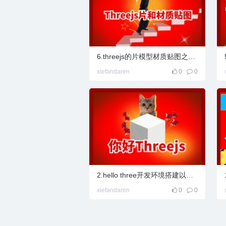
6.threejs的片模型材质贴图之世界的镜头小案例
l百
xiefandaren
0
0
宝
2.hello three开发环境搭建以及 第一个threejs项目
xiefandaren
0
0