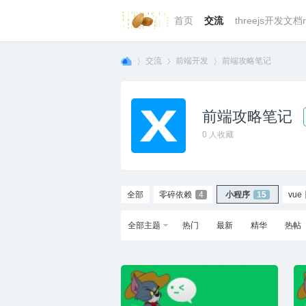
首页
交流
threejs开发文档r
交流
前端开发
前端攻略笔记
前端攻略笔记
we
»
›
›
0
人收藏
全部
零碎依赖
4
小程序
15
vue
全部主题
热门
最新
精华
热帖
bg