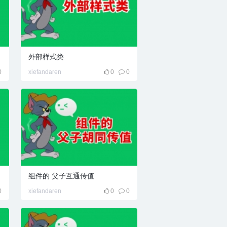
外部样式类
0
xiefandaren
0
0
组件的 父子互通传值
0
xiefandaren
0
0