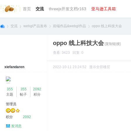
首页
交流
threejs开发文档r163
亚马逊工具箱
交流
webgl产品发布
前端作品&webgl作品
oppo 线上科技大会
oppo 线上科技大会
[复制链接]
we
»
›
›
›
查看: 3423 回复: 0
xiefandaren
2022-10-11 23:24:52
显示全部楼层
355
355
2092
主题
帖子
积分
管理员
bg
积分
2092
发消息