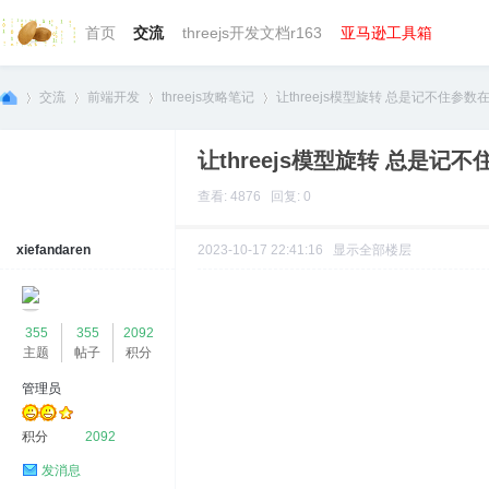
首页
交流
threejs开发文档r163
亚马逊工具箱
交流
前端开发
threejs攻略笔记
让threejs模型旋转 总是记不住参数在
让threejs模型旋转 总是
we
»
›
›
›
查看: 4876 回复: 0
xiefandaren
2023-10-17 22:41:16
显示全部楼层
355
355
2092
主题
帖子
积分
管理员
bg
积分
2092
发消息