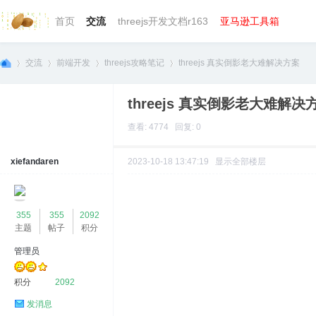
首页
交流
threejs开发文档r163
亚马逊工具箱
交流
前端开发
threejs攻略笔记
threejs 真实倒影老大难解决方案
threejs 真实倒影老大难解决
we
»
›
›
›
查看: 4774 回复: 0
xiefandaren
2023-10-18 13:47:19
显示全部楼层
355
355
2092
主题
帖子
积分
管理员
bg
积分
2092
发消息