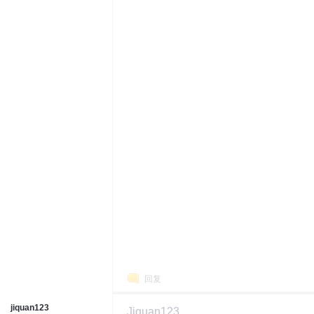
回复
jiquan123
Jiquan123