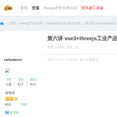
首页
交流
threejs开发文档r163
亚马逊工具箱
交流
webgl产品发布
threejs商业课-美术大师
第六讲 vue3+three
第六讲 vue3+threejs工
we
»
›
›
›
查看: 11904 回复: 12
xiefandaren
2023-12-27 23:39:33
显示全部楼层
355
355
2092
主题
帖子
积分
管理员
bg
积分
2092
发消息