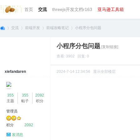
首页
交流
threejs开发文档r163
亚马逊工具箱
交流
前端开发
前端攻略笔记
小程序分包问题
小程序分包问题
[复制链接]
we
»
›
›
›
查看: 3902 回复: 0
xiefandaren
2024-7-14 12:34:56
显示全部楼层
355
355
2092
主题
帖子
积分
管理员
bg
积分
2092
发消息