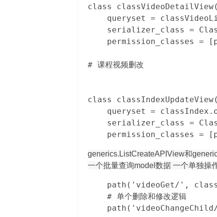
class classVideoDetailView(
    queryset = classVideoLi
    serializer_class = Clas
箱
    permission_classes = 
# 课程视频删改

class classIndexUpdateView(
    queryset = classIndex.o
    serializer_class = Clas
    permission_classes = 
generics.ListCreateAPIView和
gener
一个批量查询model数据 一个单独操作
    path('videoGet/', cl
    # 单个删除和修改逻辑

    path('videoChangeChild