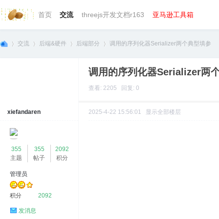
首页
交流
threejs开发文档r163
亚马逊工具箱
交流
后端&硬件
后端部分
调用的序列化器Serializer两个典型填参
调用的序列化器Serializer
we
»
›
›
›
查看: 2205 回复: 0
xiefandaren
2025-4-22 15:56:01
显示全部楼层
355
355
2092
主题
帖子
积分
管理员
bg
积分
2092
发消息