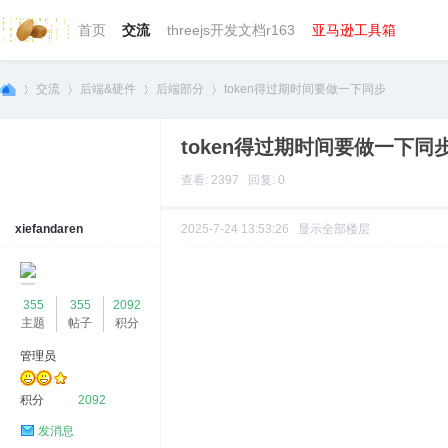
首页
交流
threejs开发文档r163
亚马逊工具箱
交流
后端&硬件
后端部分
token得过期时间要做一下同步
token得过期时间要做一下同
we
»
›
›
›
查看: 2397 回复: 0
xiefandaren
2025-7-24 13:53:26
显示全部楼层
355
355
2092
主题
帖子
积分
管理员
bg
积分
2092
发消息