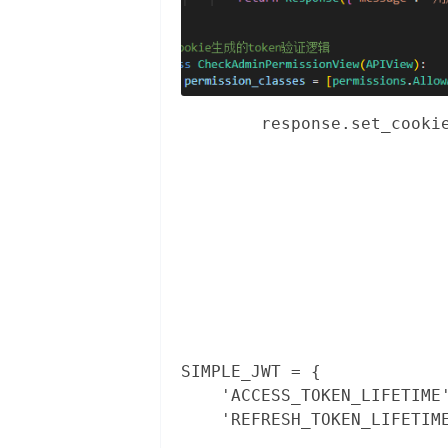
箱
        response.set_cookie
                           
                           
                           
                          
                         
                           
SIMPLE_JWT = {

    'ACCESS_TOKEN_LIFETIM
    'REFRESH_TOKEN_LIFETIM