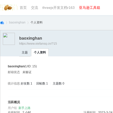
首页
交流
threejs开发文档r163
亚马逊工具箱
baoxinghan
个人资料
baoxinghan
https://www.xiefansq.cn/?15
we
›
›
主题
个人资料
baoxinghan
(UID: 15)
邮箱状态
未验证
统计信息
好友数 1
|
回帖数 1
|
主题数 0
bg
活跃概况
用户组
新手上路
在线时间
2 小时
注册时间
2023-3-24