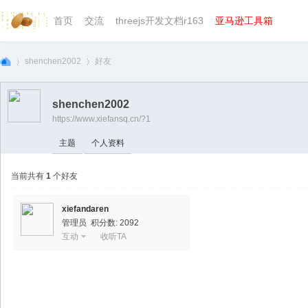
首页
交流
threejs开发文档r163
亚马逊工具箱
shenchen2002
好友
shenchen2002
https://www.xiefansq.cn/?1
we
›
›
主题
个人资料
当前共有
1
个好友
xiefandaren
管理员 积分数: 2092
互动
|
收听TA
bg