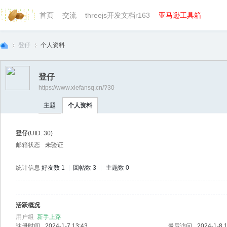
首页
交流
threejs开发文档r163
亚马逊工具箱
登仔
个人资料
登仔
https://www.xiefansq.cn/?30
we
›
›
主题
个人资料
登仔
(UID: 30)
邮箱状态
未验证
统计信息
好友数 1
|
回帖数 3
|
主题数 0
bg
活跃概况
用户组
新手上路
注册时间
2024-1-7 13:43
最后访问
2024-1-8 