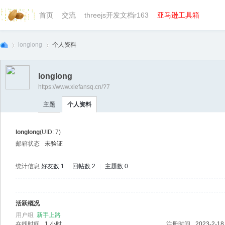
首页
交流
threejs开发文档r163
亚马逊工具箱
longlong
个人资料
longlong
https://www.xiefansq.cn/?7
we
›
›
主题
个人资料
longlong
(UID: 7)
邮箱状态
未验证
统计信息
好友数 1
|
回帖数 2
|
主题数 0
bg
活跃概况
用户组
新手上路
在线时间
1 小时
注册时间
2023-2-18