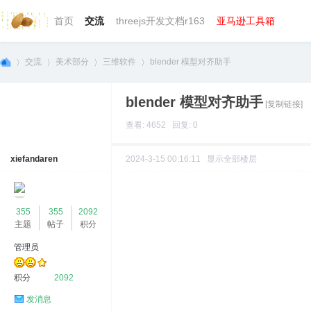
首页
交流
threejs开发文档r163
亚马逊工具箱
交流
美术部分
三维软件
blender 模型对齐助手
blender 模型对齐助手
[复制链接]
we
»
›
›
›
查看: 4652 回复: 0
xiefandaren
2024-3-15 00:16:11
显示全部楼层
355
355
2092
主题
帖子
积分
管理员
bg
积分
2092
发消息