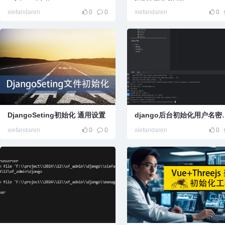
xiefandaren
0
0
xiefandaren
0
DjangoSeting初始化 通用设置
django后
xiefandaren
0
0
xiefandaren
0