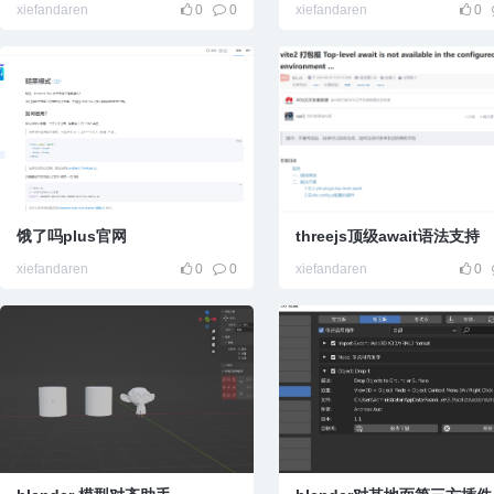
xiefandaren
0
0
xiefandaren
0
饿了吗plus官网
threejs顶级await语法支持
xiefandaren
0
0
xiefandaren
0