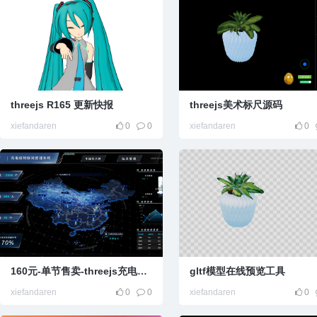
threejs R165 更新快报
threejs美术标尺源码
xiefandaren
0
0
xiefandaren
0
160元-单节售卖-threejs充电桩科技风物联网
gltf模型在线预览工具
xiefandaren
0
0
xiefandaren
0