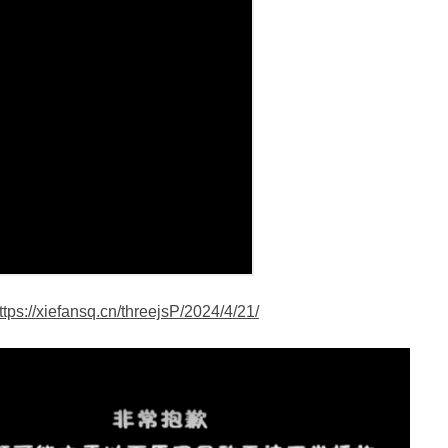
ttps://xiefansq.cn/threejsP/2024/4/21/