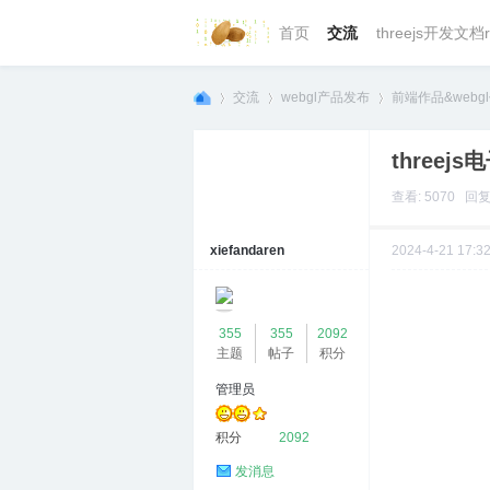
首页
交流
threejs开发文档r
交流
webgl产品发布
前端作品&webg
threej
we
»
›
›
查看: 5070 回复:
xiefandaren
2024-4-21 17:3
355
355
2092
主题
帖子
积分
管理员
bg
积分
2092
发消息