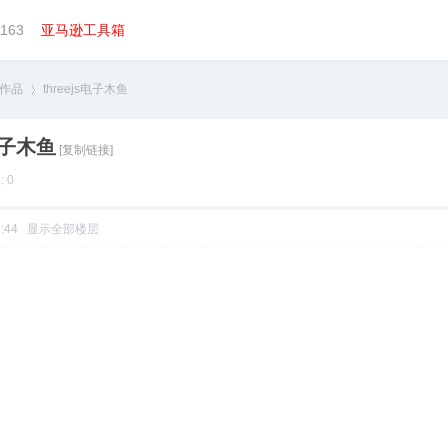
163
亚马逊工具箱
l作品
threejs电子木鱼
s电子木鱼
[复制链接]
›
 0
2:44
显示全部楼层