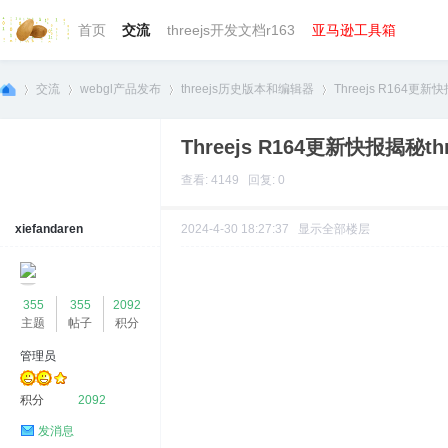
首页
交流
threejs开发文档r163
亚马逊工具箱
交流
webgl产品发布
threejs历史版本和编辑器
Threejs R164更新
Threejs R164更新快报揭秘
we
»
›
›
›
查看: 4149 回复: 0
xiefandaren
2024-4-30 18:27:37
显示全部楼层
355
355
2092
主题
帖子
积分
管理员
bg
积分
2092
发消息