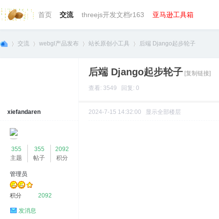
首页
交流
threejs开发文档r163
亚马逊工具箱
交流
webgl产品发布
站长原创小工具
后端 Django起步轮子
后端 Django起步轮子
[复制链接]
we
»
›
›
›
查看: 3549 回复: 0
xiefandaren
2024-7-15 14:32:00
显示全部楼层
355
355
2092
主题
帖子
积分
管理员
bg
积分
2092
发消息