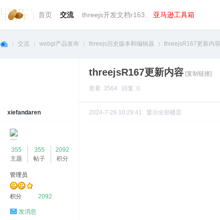
首页
交流
threejs开发文档r163
亚马逊工具箱
交流
webgl产品发布
threejs历史版本和编辑器
threejsR167更新内
threejsR167更新内容
[复制链接]
we
»
›
›
›
查看: 3564 回复: 0
xiefandaren
2024-7-26 10:29:41
显示全部楼层
355
355
2092
主题
帖子
积分
管理员
bg
积分
2092
发消息