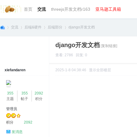
首页
交流
threejs开发文档r163
亚马逊工具箱
交流
后端&硬件
后端部分
django开发文档
django开发文档
[复制链接]
we
»
›
›
›
查看: 2786 回复: 0
xiefandaren
2025-1-8 04:38:46
显示全部楼层
355
355
2092
主题
帖子
积分
管理员
bg
积分
2092
发消息