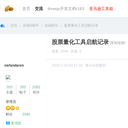
首页
交流
threejs开发文档r163
亚马逊工具箱
交流
后端&硬件
后端部分
股票量化工具启航记录
股票量化工具启航记录
[复制链接]
we
»
›
›
›
查看: 2594 回复: 0
xiefandaren
2025-2-20 02:11:34
显示全部楼层
355
355
2092
主题
帖子
积分
管理员
bg
积分
2092
发消息