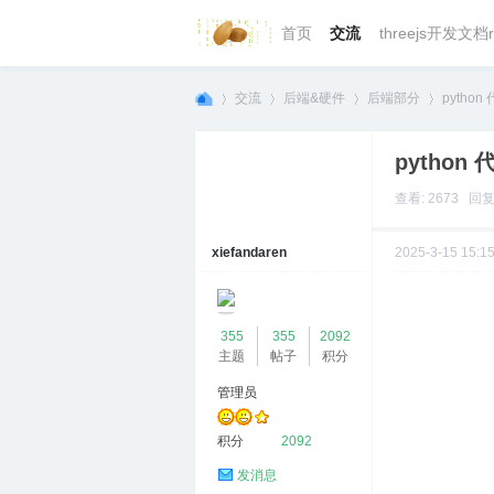
首页
交流
threejs开发文档r
交流
后端&硬件
后端部分
pytho
python
we
»
›
›
›
查看: 2673 回复:
xiefandaren
2025-3-15 15:1
355
355
2092
主题
帖子
积分
管理员
bg
积分
2092
发消息