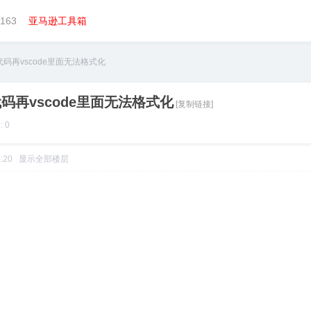
163
亚马逊工具箱
n 代码再vscode里面无法格式化
 代码再vscode里面无法格式化
[复制链接]
 0
5:20
显示全部楼层