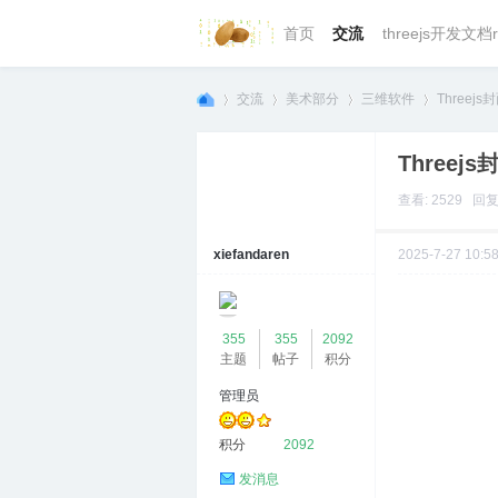
首页
交流
threejs开发文档r
交流
美术部分
三维软件
Threej
Threej
we
»
›
›
›
查看: 2529 回复:
xiefandaren
2025-7-27 10:5
355
355
2092
主题
帖子
积分
管理员
bg
积分
2092
发消息