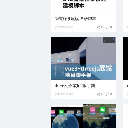
管道样条建模 自研脚本
xiefandaren
0
0
l百
threejs展馆项目脚手架
宝
xiefandaren
0
0