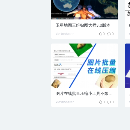
箱
卫星地图三维贴图大师3.0版本
xiefandaren
0
0
图片在线批量压缩小工具不限张数
xiefandaren
0
0