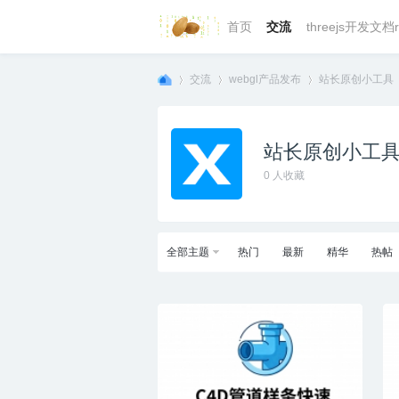
首页
交流
threejs开发文档r
交流
webgl产品发布
站长原创小工具
站长原创小工
we
»
›
›
0
人收藏
全部主题
热门
最新
精华
热帖
bg