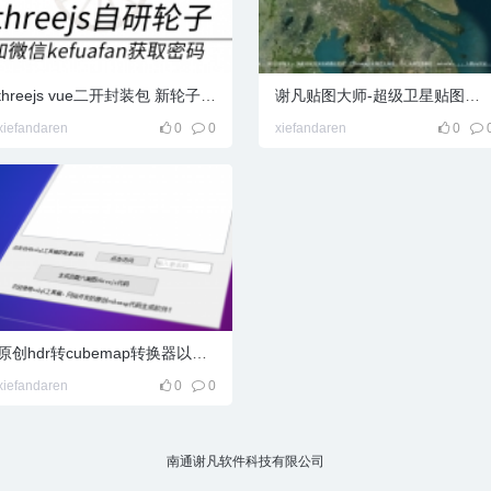
threejs vue二开封装包 新轮子by谢凡
谢凡贴图大师-超级卫星贴图工具
xiefandaren
0
0
xiefandaren
0
原创hdr转cubemap转换器以及配套的threejs代码生成器
xiefandaren
0
0
南通谢凡软件科技有限公司