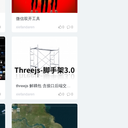
微信双开工具
0
xiefandaren
0
0
threejs 解耦包 含接口后端交互基础搭建
0
xiefandaren
0
0