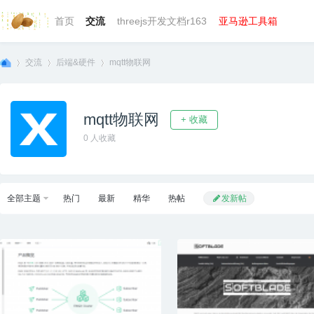
首页
交流
threejs开发文档r163
亚马逊工具箱
交流
后端&硬件
mqtt物联网
mqtt物联网
+ 收藏
we
»
›
›
0
人收藏
全部主题
热门
最新
精华
热帖
发新帖
bg